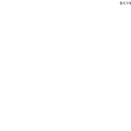
鲁ICP备