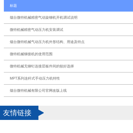
标题
烟台微特机械精密气动旋铆机开机调试说明
微特机械精密气动压力机安装调试
烟台微特机械气动压力机外形结构、用途及特点
微特机械铆接机的使用范围
微特机械无铆钉连接层板件间的较好选择
MPT系列连杆式手动压力机特性
烟台微特机械有限公司官网改版上线
友情链接